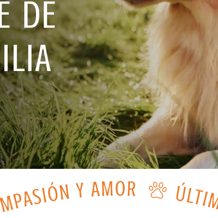
E DE
ILIA