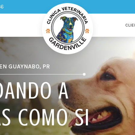
66
CLIE
 EN GUAYNABO, PR
DANDO A
S COMO SI