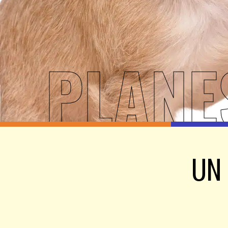
PLANE
UN 