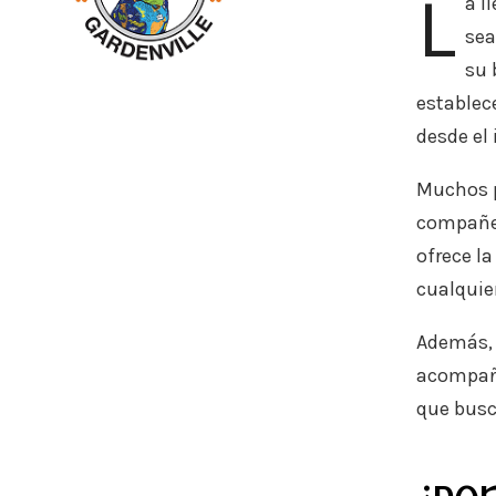
L
a l
sea
su 
establec
desde el 
Muchos p
compañer
ofrece la
cualquie
Además, 
acompaña
que busc