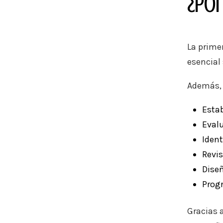
¿Por
La prime
esencial
Además, 
Estab
Evalu
Ident
Revis
Diseñ
Prog
Gracias 