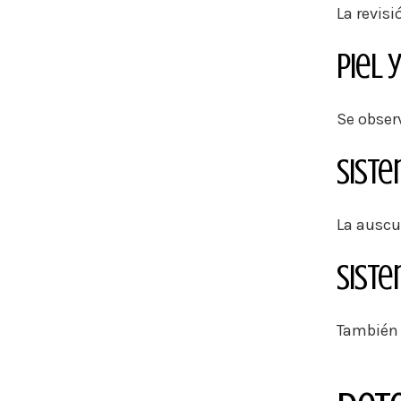
La revis
Piel 
Se obser
Siste
La auscu
Siste
También 