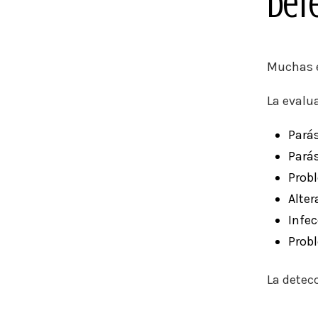
Det
Muchas e
La evalua
Parás
Parás
Prob
Alter
Infec
Probl
La detec